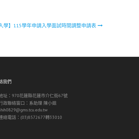
入學】115學年申請入學面試時間調整申請表
絡我們
地址：970花蓮縣花蓮市介仁街67號
行政聯絡窗口：系助理 陳小姐
shih0829@gms.tcu.edu.tw
連絡電話：(03)8572677轉33010