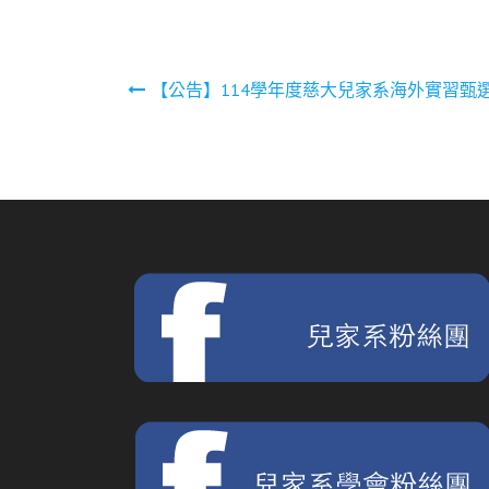
文
【公告】114學年度慈大兒家系海外實習甄
章
導
覽