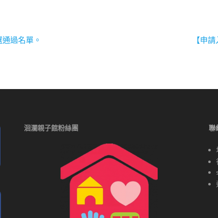
選通過名單。
【申請
洄瀾親子館粉絲團
聯