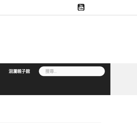
慈
系
慈
模
智
濟
所
濟
擬
慧
大
評
世
醫
財
學
鑑
界
學
產
兒
專
與
權
家
區
大
宣
系
體
導
捐
贈
搜
洄瀾親子館
尋
關
鍵
字: