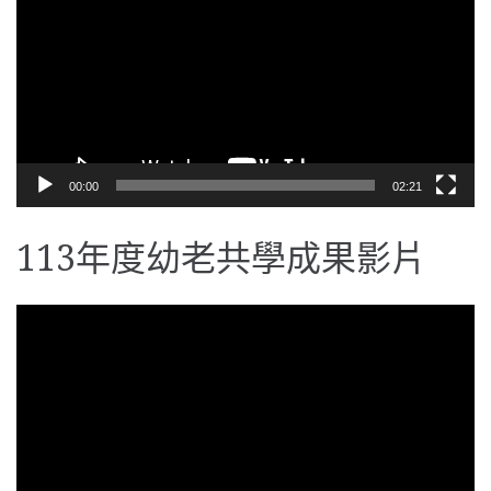
播
放
器
00:00
02:21
113年度幼老共學成果影片
視
訊
播
放
器