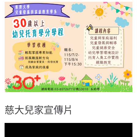
慈大兒家宣傳片
視
訊