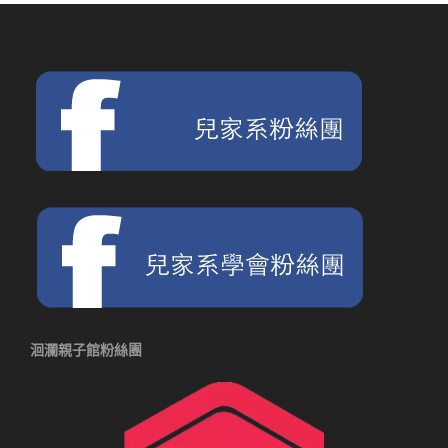
洄瀾親子館粉絲團