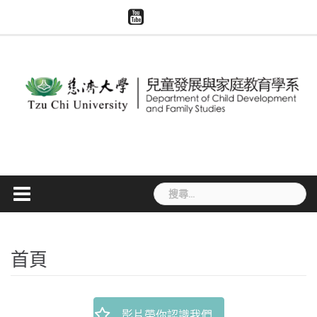
Skip
慈
系
慈
模
智
to
濟
所
濟
擬
慧
大
content
評
世
醫
財
學
鑑
界
學
產
兒
專
與
權
家
區
大
宣
系
體
導
捐
贈
搜
尋
關
鍵
字:
首頁
影片帶你認識我們