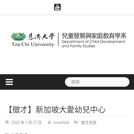
Skip
慈
系
慈
模
智
to
濟
所
濟
擬
慧
大
content
評
世
醫
財
學
鑑
界
學
產
兒
專
與
權
家
區
大
宣
系
體
導
捐
贈
搜
尋
關
鍵
字:
【徵才】新加坡大愛幼兒中心
2022 年 7 月 27 日
lovechild
徵才訊息