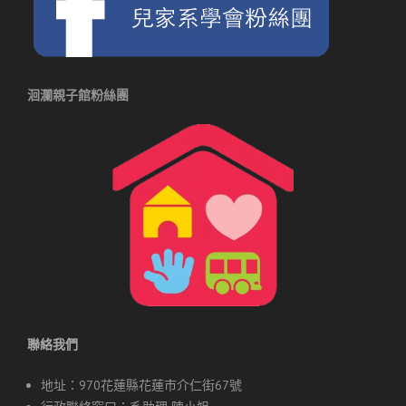
洄瀾親子館粉絲團
聯絡我們
地址：970花蓮縣花蓮市介仁街67號