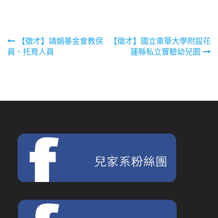
文
【徵才】靖娟基金會教保
【徵才】國立東華大學附設花
員、托育人員
蓮縣私立實驗幼兒園
章
導
覽