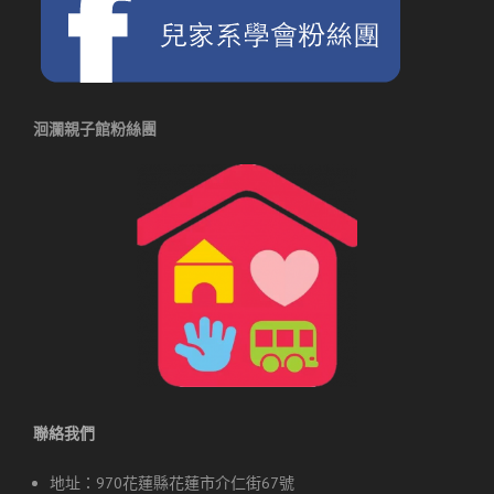
洄瀾親子館粉絲團
聯絡我們
地址：970花蓮縣花蓮市介仁街67號