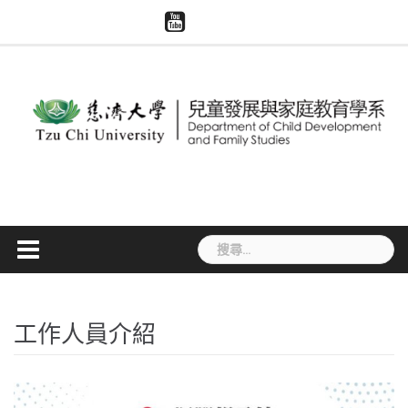
Skip
慈
系
慈
模
智
to
濟
所
濟
擬
慧
大
content
評
世
醫
財
學
鑑
界
學
產
兒
專
與
權
家
區
大
宣
系
體
導
捐
贈
搜
尋
關
鍵
字:
工作人員介紹