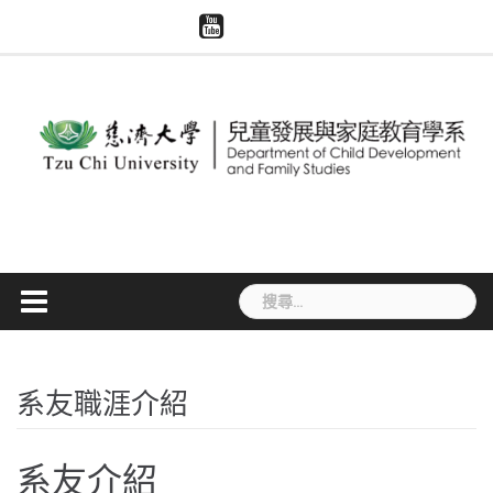
Skip
慈
系
慈
模
智
to
濟
所
濟
擬
慧
大
content
評
世
醫
財
學
鑑
界
學
產
兒
專
與
權
家
區
大
宣
系
體
導
捐
贈
搜
尋
關
鍵
字:
系友職涯介紹
系友介紹