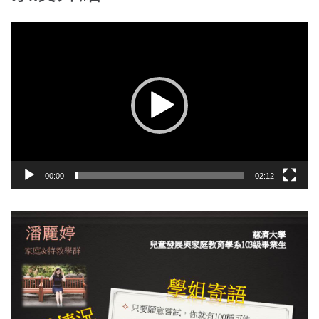
視
訊
播
放
器
00:00
02:12