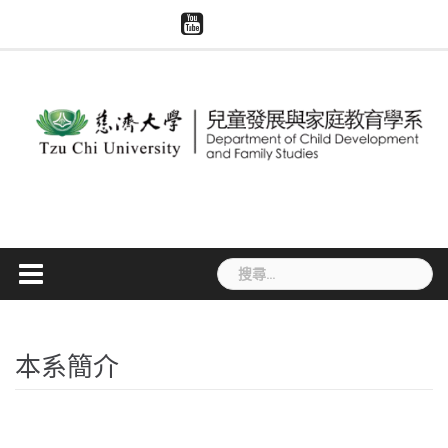
Skip
慈
系
慈
模
智
to
濟
所
濟
擬
慧
大
content
評
世
醫
財
學
鑑
界
學
產
兒
專
與
權
家
區
大
宣
系
體
導
捐
贈
搜
尋
關
鍵
字:
本系簡介