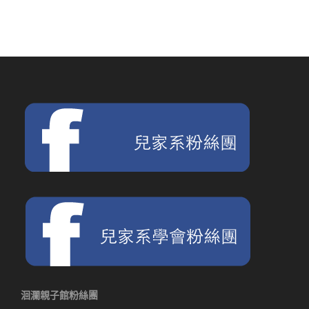
洄瀾親子館粉絲團