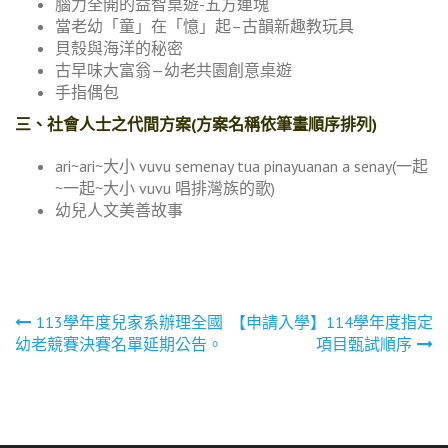
腦力全開的益智桌遊-五方連塊
當老幼「童」在「憶」起–古韻新趣教玩具
貝殼與海洋的秘密
古早味大富翁—幼老共園創意桌遊
手指偶包
三、社會人士之代間方案(方案名稱依筆畫順序排列)
ari~ari~大小 vuvu semenay tua pinayuanan a senay(一起
~一起~大小 vuvu 唱排灣族的歌)
幼兒人文美善故事
文
113學年度兒家系辦理全國
【申請入學】114學年度指定
幼老競賽決賽名單延期公告。
項目甄試順序
章
導