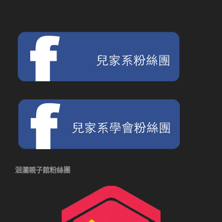
覽
洄瀾親子館粉絲團