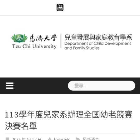
Skip
慈
系
慈
模
智
to
濟
所
濟
擬
慧
大
content
評
世
醫
財
學
鑑
界
學
產
兒
專
與
權
家
區
大
宣
系
體
導
捐
贈
搜
尋
關
鍵
字:
113學年度兒家系辦理全國幼老競賽
決賽名單
2025 年 5 月 7 日
lovechild
最新消息