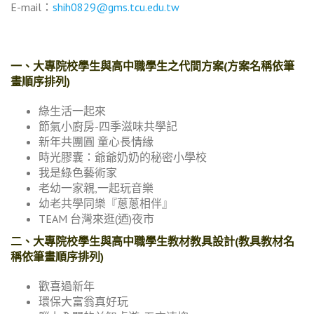
E-mail：
shih0829@gms.tcu.edu.tw
一、大專院校學生與高中職學生之代間方案(方案名稱依筆
畫順序排列)
綠生活一起來
節氣小廚房-四季滋味共學記
新年共團圓 童心長情緣
時光膠囊：爺爺奶奶的秘密小學校
我是綠色藝術家
老幼一家親,一起玩音樂
幼老共學同樂『蔥蔥相伴』
TEAM 台灣­來逛(迺)夜市
二、大專院校學生與高中職學生教材教具設計(教具教材名
稱依筆畫順序排列)
歡喜過新年
環保大富翁真好玩