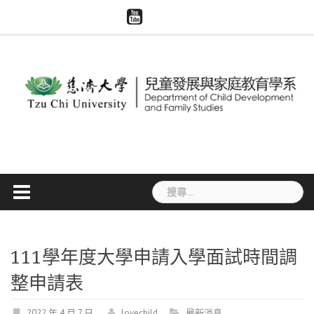
Skip
慈
系
慈
模
智
to
濟
所
濟
擬
慧
大
content
評
世
醫
財
學
鑑
界
學
產
兒
專
與
權
家
區
大
宣
系
體
導
捐
贈
搜
尋
關
鍵
字:
111學年度大學申請入學面試時間調
整申請表
2022 年 4 月 7 日
lovechild
最新消息