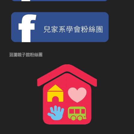
洄瀾親子館粉絲團