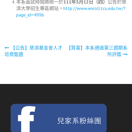
本系面試時間將統一於
111
年
5
月
12
日（四）
公告於慈
濟大學招生專區網站。
http://www.enroll.tcu.edu.tw/?
page_id=4996
文
【公告】慈濟基金會人才
【賀喜】本系通過第三週期系
培育甄選
所評鑑
章
導
覽