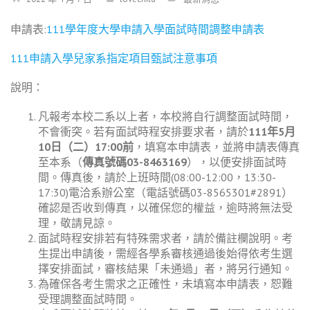
申請表:
111學年度大學申請入學面試時間調整申請表
111申請入學兒家系指定項目甄試注意事項
說明：
凡報考本校二系以上者，本校將自行調整面試時間，
不會衝突。若有面試時程安排要求者，請於
111
年
5
月
10
日（二）
17:00
前
，填寫本申請表，並將申請表傳真
至本系（
傳真號碼
03-8463169
），以便安排面試時
間。傳真後，請於上班時間(08:00-12:00，13:30-
17:30)電洽系辦公室（電話號碼03-8565301#2891）
確認是否收到傳真，以確保您的權益，逾時將無法受
理，敬請見諒。
面試時程安排若有特殊需求者，請於備註欄說明。考
生提出申請後，需經各學系審核通過後始得依考生選
擇安排面試，審核結果「未通過」者，將另行通知。
為確保各考生需求之正確性，未填寫本申請表，恕難
受理調整面試時間。