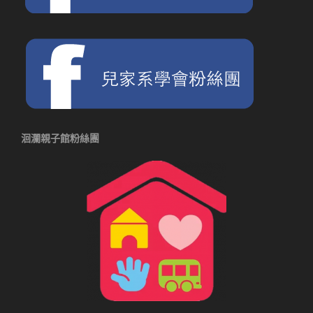
洄瀾親子館粉絲團