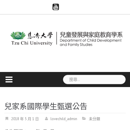
Skip
慈
系
慈
模
智
to
濟
所
濟
擬
慧
大
content
評
世
醫
財
學
鑑
界
學
產
兒
專
與
權
家
區
大
宣
系
體
導
捐
贈
搜
尋
關
鍵
字:
兒家系國際學生甄選公告
2018 年 5 月 1 日
lovechild_admin
未分類