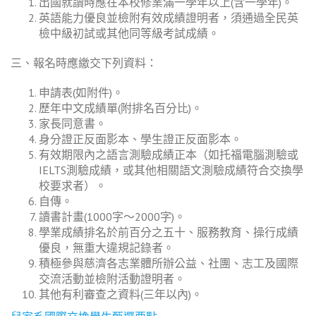
出國就讀時應在本校修業滿一學年以上(含一學年)。
英語能力優良並檢附有效成績證明者，須通過全民英
檢中級初試或其他同等級考試成績。
三、報名時應繳交下列資料：
申請表(如附件)。
歷年中文成績單(附排名百分比)。
家長同意書。
身分證正反面影本、學生證正反面影本。
有效期限內之語言測驗成績正本（如托福電腦測驗或
IELTS測驗成績，或其他相關語文測驗成績符合交換學
校要求者）。
自傳。
讀書計畫(1000字～2000字)。
學業成績排名於前百分之五十、服務教育、操行成績
優良，無重大違規記錄者。
積極參與慈濟各志業體所辦公益、社團、志工及國際
交流活動並檢附活動證明者。
其他有利審查之資料(三年以內)。